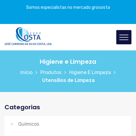
Somos especialistas no mercado grossista
Higiene e Limpeza
Início
Produtos
Higiene E Limpeza
Utensílios de Limpeza
Categorias
Químicos